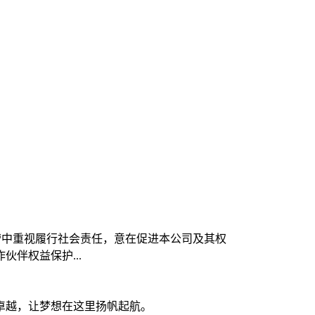
常运营中重视履行社会责任，意在促进本公司及其权
伴权益保护...
卓越，让梦想在这里扬帆起航。