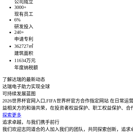
公司成立
3000
+
现有员工
6
%
研发投入
240
+
申请专利
362727
㎡
建筑面积
11634
万元
年度纳税额
了解达瑞的最新动态
达瑞电子助力实现全球
可持续发展蓝图
2026世界杯官网入口,FIFA世界杯官方合作指定网站 在日
益相关方的和谐共荣，在投资者权益保护、职工权益保护、合作伙
探索更多
追求卓越，与我们携手前行
我们欢迎志同道合的人加入我们的团队，共同探索创新，追求