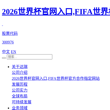
2026世界杯官网入口,FIFA
股票代码
300976
中文
EN
关于达瑞
公司介绍
2026世界杯官网入口,FIFA世界杯官方合作指定网站
发展历程
公司实力
全球布局
可持续发展
业务领域